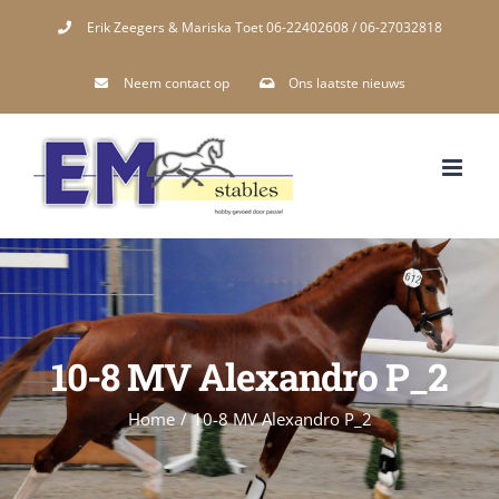
Skip
Erik Zeegers & Mariska Toet 06-22402608 / 06-27032818
to
Neem contact op
Ons laatste nieuws
content
10-8 MV Alexandro P_2
Home
/
10-8 MV Alexandro P_2