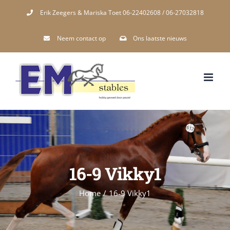
Skip
Erik Zeegers & Mariska Toet 06-22402608 / 06-27032818
to
Neem contact op
Ons laatste nieuws
content
16-9 Vikky1
Home
/
16-9 Vikky1