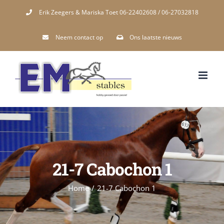
Skip
Erik Zeegers & Mariska Toet 06-22402608 / 06-27032818
to
Neem contact op
Ons laatste nieuws
content
21-7 Cabochon 1
Home
/
21-7 Cabochon 1