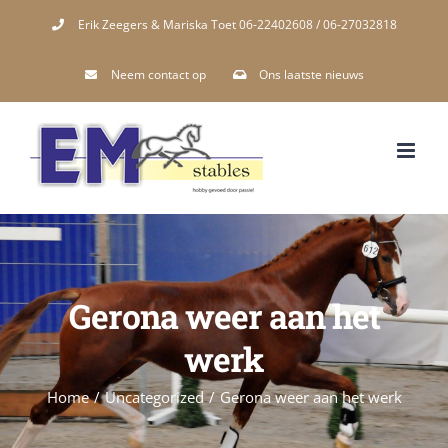
Skip
Erik Zeegers & Mariska Toet 06-22402608 / 06-27032818
to
Neem contact op
Ons laatste nieuws
content
Gerona weer aan het
werk
Home
/
Uncategorized
/
Gerona weer aan het werk