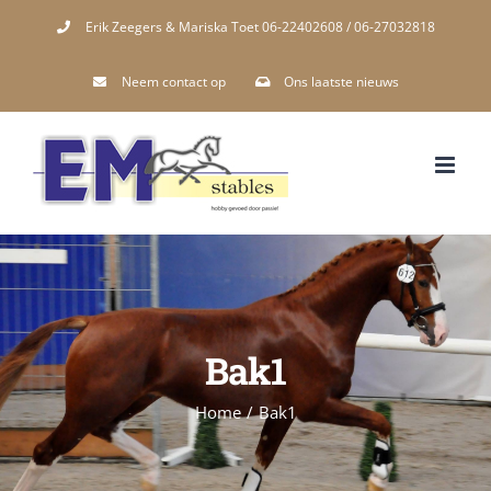
Skip
Erik Zeegers & Mariska Toet 06-22402608 / 06-27032818
to
Neem contact op
Ons laatste nieuws
content
Bak1
Home
/
Bak1