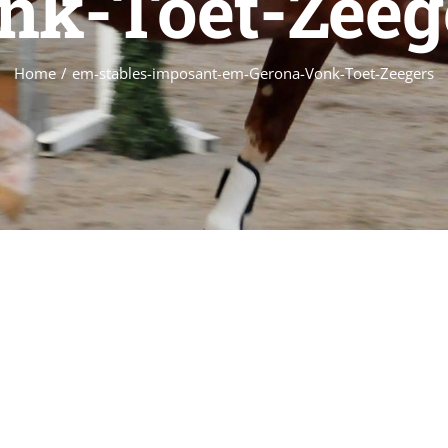
nk-Toet-Zeeg
Home
/
em-stables-imposant-em-Gerona-Vonk-Toet-Zeegers