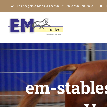
Skip
Erik Zeegers & Mariska Toet 06-22402608 / 06-27032818
to
content
em-stable