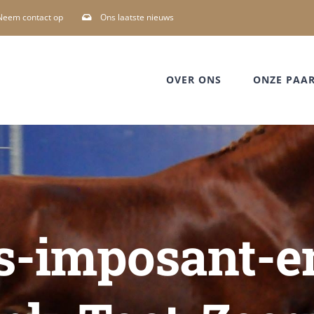
Neem contact op
Ons laatste nieuws
OVER ONS
ONZE PAA
s-imposant-