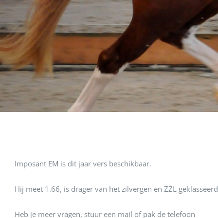
Imposant EM is dit jaar vers beschikbaar.
Hij meet 1.66, is drager van het zilvergen en ZZL geklasseer
Heb je meer vragen, stuur een mail of pak de telefoon