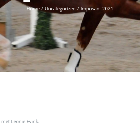
Home
/
Uncategorized
/
Imposant 2021
d met Leonie Evink.