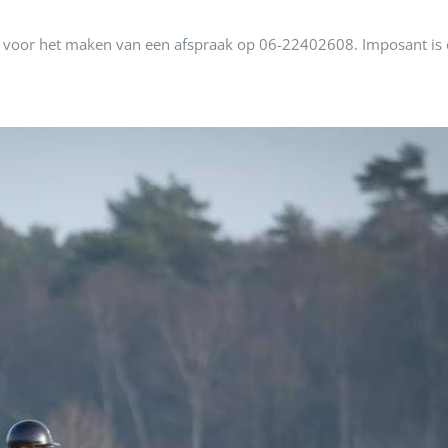
t voor het maken van een afspraak op 06-22402608. Imposant is e