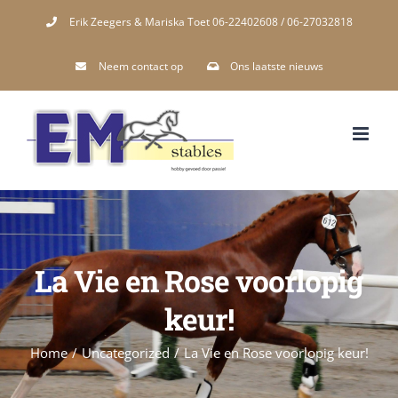
Skip
Erik Zeegers & Mariska Toet 06-22402608 / 06-27032818
to
Neem contact op
Ons laatste nieuws
content
La Vie en Rose voorlopig
keur!
Home
/
Uncategorized
/
La Vie en Rose voorlopig keur!