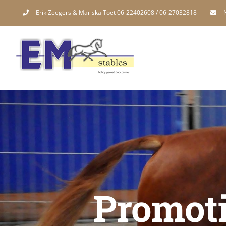
Skip
Erik Zeegers & Mariska Toet 06-22402608 / 06-27032818
to
content
Promoti