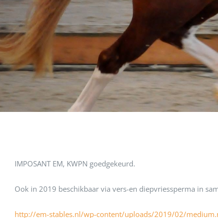
IMPOSANT EM, KWPN goedgekeurd.
Ook in 2019 beschikbaar via vers-en diepvriessperma in 
http://em-stables.nl/wp-content/uploads/2019/02/medium