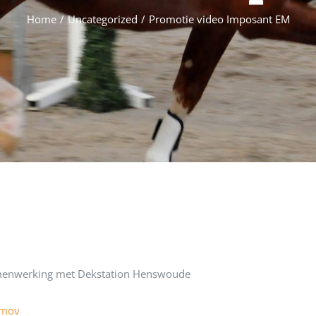
Home
/
Uncategorized
/
Promotie video Imposant EM
samenwerking met Dekstation Henswoude
.mov