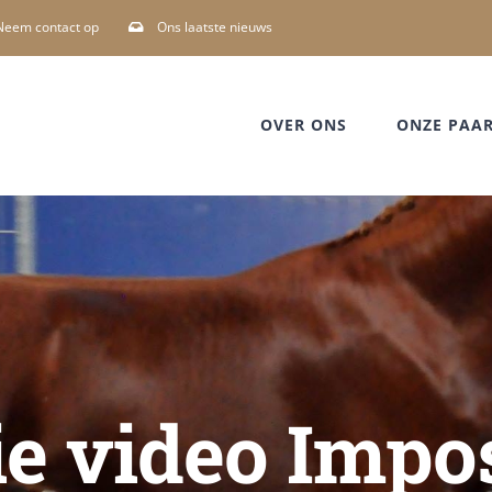
Neem contact op
Ons laatste nieuws
OVER ONS
ONZE PAA
e video Imp